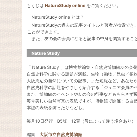
もくじは
NatureStudy online
をご覧ください。
NatureStudy online とは？
NatureStudyの過去の記事タイトルと著者が検索で
ことができます。
また、友の会の会員になると記事の中身を閲覧するこ
Nature Study
「 Nature Study 」は博物館編集・自然史博物館友の
自然史科学に関する話題が満載、生物（動物／昆虫／植
大阪周辺の自然についての記事、また短報など、あなた
自然史科学の話題をやさしく紹介する「ジュニア会員の
また、博物館のイベントや友の会の行事などももらさず
毎号美しい自然写真の表紙ですが、博物館で開催する自
本誌の表紙を飾ったりなども。
毎月10日発行 B5版 12頁（号によって違う場合あり）
編集
大阪市立自然史博物館