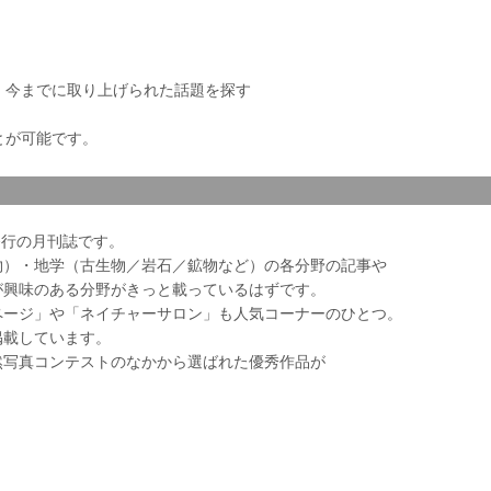
き、今までに取り上げられた話題を探す
とが可能です。
会発行の月刊誌です。
物）・地学（古生物／岩石／鉱物など）の各分野の記事や
が興味のある分野がきっと載っているはずです。
ページ」や「ネイチャーサロン」も人気コーナーのひとつ。
掲載しています。
然写真コンテストのなかから選ばれた優秀作品が