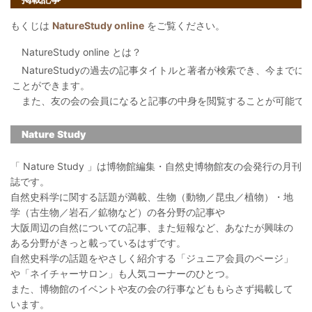
もくじは
NatureStudy online
をご覧ください。
NatureStudy online とは？
NatureStudyの過去の記事タイトルと著者が検索でき、今まで
ことができます。
また、友の会の会員になると記事の中身を閲覧することが可能で
Nature Study
「 Nature Study 」は博物館編集・自然史博物館友の会発行の月刊
誌です。
自然史科学に関する話題が満載、生物（動物／昆虫／植物）・地
学（古生物／岩石／鉱物など）の各分野の記事や
大阪周辺の自然についての記事、また短報など、あなたが興味の
ある分野がきっと載っているはずです。
自然史科学の話題をやさしく紹介する「ジュニア会員のページ」
や「ネイチャーサロン」も人気コーナーのひとつ。
また、博物館のイベントや友の会の行事などももらさず掲載して
います。