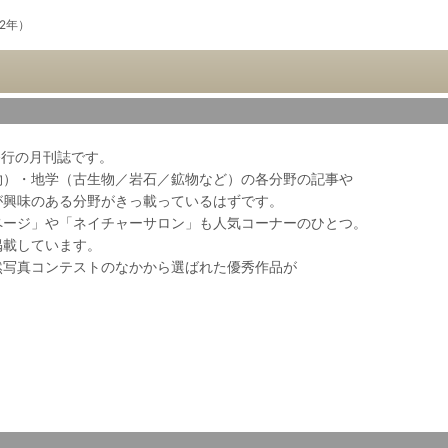
02年）
会発行の月刊誌です。
物）・地学（古生物／岩石／鉱物など）の各分野の記事や
が興味のある分野がきっ載っているはずです。
ページ」や「ネイチャーサロン」も人気コーナーのひとつ。
掲載しています。
然写真コンテストのなかから選ばれた優秀作品が