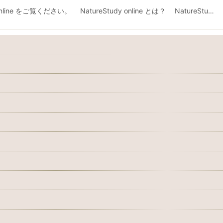
ne をご覧ください。 NatureStudy online とは？ NatureStu…