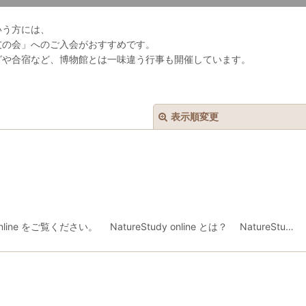
いう方には、
友の会」へのご入会がおすすめです。
グや合宿など、博物館とは一味違う行事も開催しています。
表示順変更
ne をご覧ください。 NatureStudy online とは？ NatureStu…
絞り込む