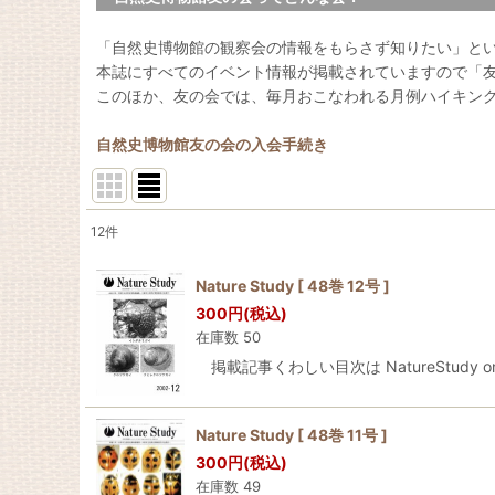
「自然史博物館の観察会の情報をもらさず知りたい」と
本誌にすべてのイベント情報が掲載されていますので「
このほか、友の会では、毎月おこなわれる月例ハイキン
自然史博物館友の会の入会手続き
12
件
表示数
:
Nature Study [ 48巻 12号 ]
並び順
:
300
円
(税込)
在庫数 50
掲載記事くわしい目次は NatureStudy onli
Nature Study [ 48巻 11号 ]
300
円
(税込)
在庫数 49