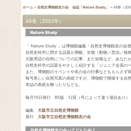
ホーム
>
自然史博物館友の会 会誌「Nature Study」
>
48巻（20
48巻（2002年）
Nature Study
「 Nature Study 」は博物館編集・自然史博物館友の
自然史科学に関する話題が満載、生物（動物／昆虫／植
大阪周辺の自然についての記事、また短報など、あなた
自然史科学の話題をやさしく紹介する「ジュニア会員の
また、博物館のイベントや友の会の行事などももらさず
毎号美しい自然写真の表紙ですが、博物館で開催する自
本誌の表紙を飾ったりなども。
毎月10日発行 B5版 12頁（号によって違う場合あり）
編集
大阪市立自然史博物館
発行
大阪市立自然史博物館友の会
自然史博物館友の会ってどんな会？