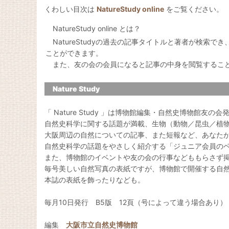
くわしい目次は
NatureStudy online
をご覧ください。
NatureStudy online とは？
NatureStudyの過去の記事タイトルと著者が検索で
ことができます。
また、友の会の会員になると記事の中身を閲覧するこ
Nature Study
「 Nature Study 」は博物館編集・自然史博物館友の
自然史科学に関する話題が満載、生物（動物／昆虫／植
大阪周辺の自然についての記事、また短報など、あなた
自然史科学の話題をやさしく紹介する「ジュニア会員の
また、博物館のイベントや友の会の行事などももらさず
毎号美しい自然写真の表紙ですが、博物館で開催する自
本誌の表紙を飾ったりなども。
毎月10日発行 B5版 12頁（号によって違う場合あり）
編集
大阪市立自然史博物館