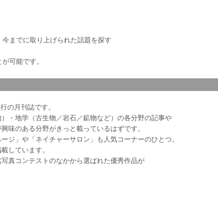
き、今までに取り上げられた話題を探す
とが可能です。
会発行の月刊誌です。
物）・地学（古生物／岩石／鉱物など）の各分野の記事や
が興味のある分野がきっと載っているはずです。
ページ」や「ネイチャーサロン」も人気コーナーのひとつ。
掲載しています。
然写真コンテストのなかから選ばれた優秀作品が