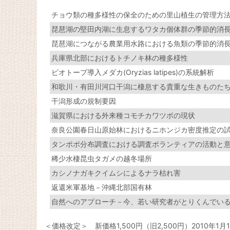
チョウ類の種多様性の保全のための里山植生の管理方
琵琶湖の堅田内湖に生息するワタカ個体群の季節的消
琵琶湖につながる農業用水路における魚類の季節的消長
兵庫県北部におけるトチノキ林の種多様性
ビオトープ導入メダカ(Oryzias latipes)の系統解析
和歌川・有田川河口干潟に棲息する貴重な生きものた
干潟形成の規制要因
滋賀県における外来種コモチカワツボの現状
奈良公園春日山原始林におけるニホンジカ密度推定の
タンポポ分布調査における調査ボランティアの活動と
稀少水棲昆虫タガメの越冬場所
カシノナガキクイムシによるナラ枯れ害
返還米軍基地－沖縄北部国有林
自然へのアプローチ－今、若い研究者がとりくんでいる
＜価格改定＞ 新価格1,500円（旧2,500円）2010年1月