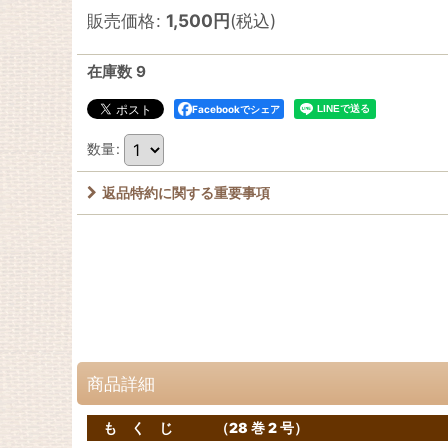
販売価格
:
1,500
円
(税込)
在庫数 9
Facebookでシェア
数量
:
返品特約に関する重要事項
商品詳細
も く じ （28 巻 2 号）