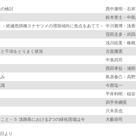
法の検討
西中康明・石井
長
鈴木誉士・中島
 －絶滅危惧種スナヤツメの増加傾向に焦点をあてて－
中川雅博・浅香
窪田圭多・武田
浅川絵美・株根
ちと干潟をとりまく状況
古賀庸憲
中条武司
西田孝征・浦部
試み
鳥居春己・高野
意識
今西塩一
平井利明・稲谷
四手井綱英
只木良也
こと－５ 淡路島における2つの緑化現場は今
大藪崇司
1日より