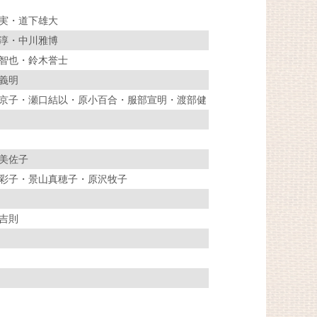
実・道下雄大
淳・中川雅博
智也・鈴木誉士
義明
京子・瀬口結以・原小百合・服部宣明・渡部健
美佐子
彩子・景山真穂子・原沢牧子
吉則