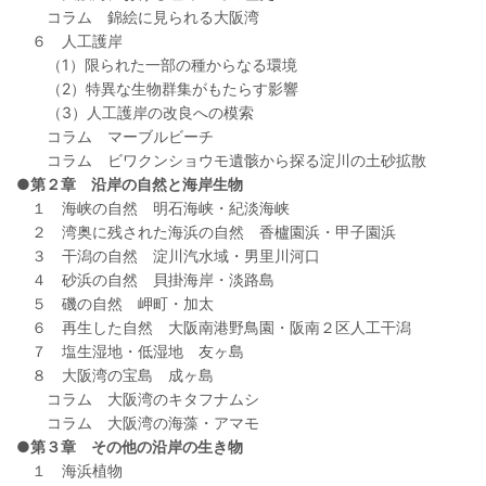
コラム 錦絵に見られる大阪湾
６ 人工護岸
（1）限られた一部の種からなる環境
（2）特異な生物群集がもたらす影響
（3）人工護岸の改良への模索
コラム マーブルビーチ
コラム ビワクンショウモ遺骸から探る淀川の土砂拡散
●第２章 沿岸の自然と海岸生物
１ 海峡の自然 明石海峡・紀淡海峡
２ 湾奥に残された海浜の自然 香櫨園浜・甲子園浜
３ 干潟の自然 淀川汽水域・男里川河口
４ 砂浜の自然 貝掛海岸・淡路島
５ 磯の自然 岬町・加太
６ 再生した自然 大阪南港野鳥園・阪南２区人工干潟
７ 塩生湿地・低湿地 友ヶ島
８ 大阪湾の宝島 成ヶ島
コラム 大阪湾のキタフナムシ
コラム 大阪湾の海藻・アマモ
●第３章 その他の沿岸の生き物
１ 海浜植物