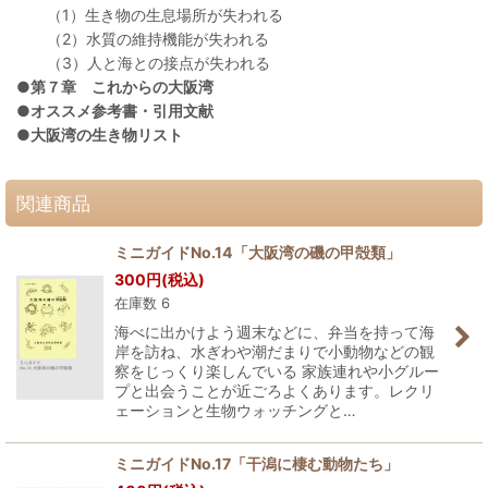
（1）生き物の生息場所が失われる
（2）水質の維持機能が失われる
（3）人と海との接点が失われる
●第７章 これからの大阪湾
●オススメ参考書・引用文献
●大阪湾の生き物リスト
関連商品
ミニガイドNo.14「大阪湾の磯の甲殻類」
300
円
(税込)
在庫数 6
海べに出かけよう週末などに、弁当を持って海
岸を訪ね、水ぎわや潮だまりで小動物などの観
察をじっくり楽しんでいる 家族連れや小グルー
プと出会うことが近ごろよくあります。レクリ
ェーションと生物ウォッチングと…
ミニガイドNo.17「干潟に棲む動物たち」