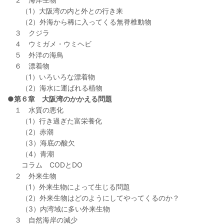
（1）大阪湾の内と外との行き来
（2）外海から稀に入ってくる無脊椎動物
３ クジラ
４ ウミガメ・ウミヘビ
５ 外洋の海鳥
６ 漂着物
（1）いろいろな漂着物
（2）海水に運ばれる植物
●第６章 大阪湾のかかえる問題
１ 水質の悪化
（1）行き過ぎた富栄養化
（2）赤潮
（3）海底の酸欠
（4）青潮
コラム CODとDO
２ 外来生物
（1）外来生物によって生じる問題
（2）外来生物はどのようにしてやってくるのか？
（3）内湾域に多い外来生物
３ 自然海岸の減少