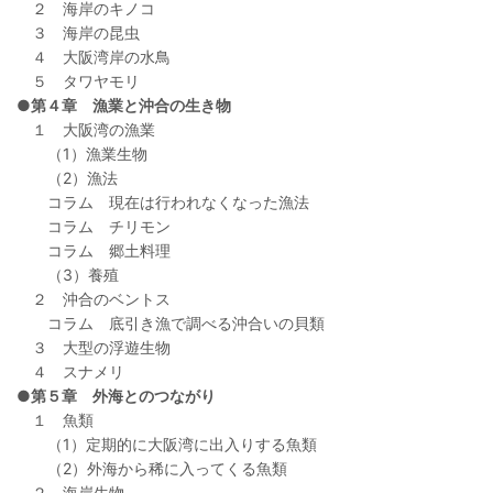
２ 海岸のキノコ
３ 海岸の昆虫
４ 大阪湾岸の水鳥
５ タワヤモリ
●第４章 漁業と沖合の生き物
１ 大阪湾の漁業
（1）漁業生物
（2）漁法
コラム 現在は行われなくなった漁法
コラム チリモン
コラム 郷土料理
（3）養殖
２ 沖合のベントス
コラム 底引き漁で調べる沖合いの貝類
３ 大型の浮遊生物
４ スナメリ
●第５章 外海とのつながり
１ 魚類
（1）定期的に大阪湾に出入りする魚類
（2）外海から稀に入ってくる魚類
２ 海岸生物