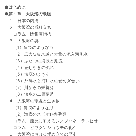
●はじめに
●第１章 大阪湾の環境
１ 日本の内湾
２ 大阪湾の成り立ち
コラム 閉鎖度指標
３ 大阪湾の姿
（1）胃袋のような形
（2）広大な集水域と大量の流入河川水
（3）ふたつの海峡と潮流
（4）差し引きの流れ
（5）海底のようす
（6）外洋水と河川水のせめぎ合い
（7）川からの栄養源
（8）海水の二層構造
４ 大阪湾の環境と生き物
（1）胃袋のような形
（2）海底のスピオ科多毛類
コラム 酸欠に耐えるシノブハネエラスピオ
コラム ビワクンショウモの化石
５ 大阪湾における埋め立ての歴史