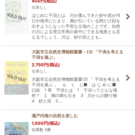
400
円
(税込)
在庫なし
はじめに干潟とは、川が運んできた砂や泥が河
口や海岸にたまり、潮が引いている間だけ顔を
出すようになった平坦な土地のことです。自然
の力による埋立作用の途中にできる地形とも言
えるでしょう。川は、砂や泥ととも…
大阪市立自然史博物館叢書－(3) 「干潟を考える
干潟を遊ぶ」
2,750
円
(税込)
在庫なし
大阪市立自然史博物館叢書(3) 「 干潟を考える
干潟を遊ぶ 」 も く じ■ は じ め に■
口絵 1 章 干潟とは 1 干潟ってどんな場
所？ 2 潮の満ち引き 3 川からの贈り物
4 砂と泥 5…
瀬戸内海の自然を楽しむ
1,000
円
(税込)
在庫数 5冊