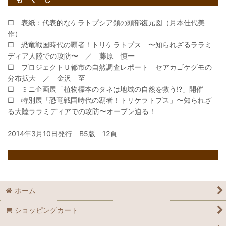
□ 表紙：代表的なケラトプシア類の頭部復元図（月本佳代美
作）
□ 恐竜戦国時代の覇者！トリケラトプス 〜知られざるララミ
ディア人陸での攻防〜 ／ 藤原 慎一
□ プロジェクトＵ都市の自然調査レポート セアカゴケグモの
分布拡大 ／ 金沢 至
□ ミニ企画展「植物標本のタネは地域の自然を救う!?」開催
□ 特別展「恐竜戦国時代の覇者！トリケラトプス」〜知られざ
る大陸ララミディアでの攻防〜オープン迫る！
2014年3月10日発行 B5版 12頁
ホーム
ショッピングカート