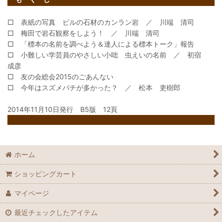
□ 表紙の写真 ビルの石材のカンラン岩 ／ 川端 清司
□ 梅田で岩石観察をしよう！ ／ 川端 清司
□ 「標本の名前を調べよう＆達人による標本トーク」報告
□ 小難しい学芸員のやさしい小咄 虫えいの名前 ／ 初宿
成彦
□ 友の会総会2015のごあんない
□ 今年はスズメバチが多かった？ ／ 松本 吏樹郎
2014年11月10日発行 B5版 12頁
ホーム
ショッピングカート
マイページ
最近チェックしたアイテム