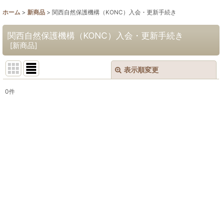
ホーム
>
新商品
>
関西自然保護機構（KONC）入会・更新手続き
関西自然保護機構（KONC）入会・更新手続き
[
新商品
]
表示順変更
閉じる
0
件
表示数
:
並び順
:
絞り込む