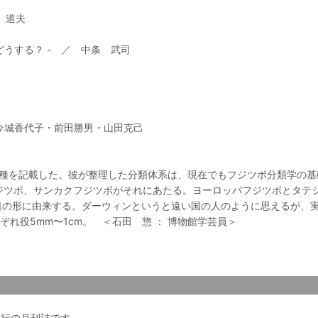
 道夫
どうする？ - ／ 中条 武司
今城香代子・前田勝男・山田克己
新種を記載した。彼が整理した分類体系は、現在でもフジツボ分類学の基
ジツボ、サンカクフジツボがそれにあたる。ヨーロッパフジツボとタテ
口の形に由来する。ダーウィンというと遠い国の人のように思えるが、
役5mm〜1cm。 ＜石田 惣 ： 博物館学芸員＞
会発行の月刊誌です。