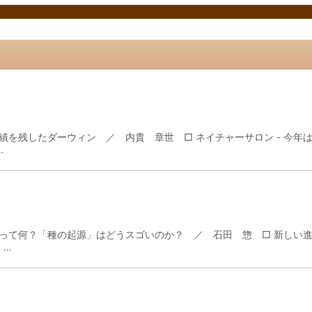
を残したダーウィン ／ 内貴 章世 □ ネイチャーサロン - 今年
…
て何？「種の起源」はどうスゴいのか？ ／ 石田 惣 □ 新しい進入
 …