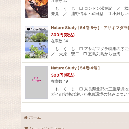
在庫数 47
も く じ □ ロンドン滞在記 ／ 松
発見 ／ 浦野信孝・武田忍 □ 小難しい
Nature Study [ 54巻 5号 ] - アサギマダラ
300
円
(税込)
在庫数 34
も く じ □ アサギマダラ特集の序にかえ
／ 大原 賢二 □ 五島列島から台湾…
Nature Study [ 54巻 4号 ]
300
円
(税込)
在庫数 49
も く じ □ 奈良県北部の三重県境地
ガイの食性の違いと生息環境の好みについ
ホーム
ショッピングカート