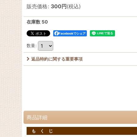
販売価格
:
300
円
(税込)
在庫数 50
Facebookでシェア
数量
:
返品特約に関する重要事項
商品詳細
も く じ