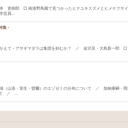
本 吏樹郎 □ 南港野鳥園で見つかったヒナユキスズメとヒメケフサイ
学芸員…
特集 -
て - アサギマダラは集団を好むか？ ／ 金沢至・大島新一郎 □ 2
域（山添・室生・曽爾）のエゾゼミの分布について ／ 加納康嗣・岡
て ／ …