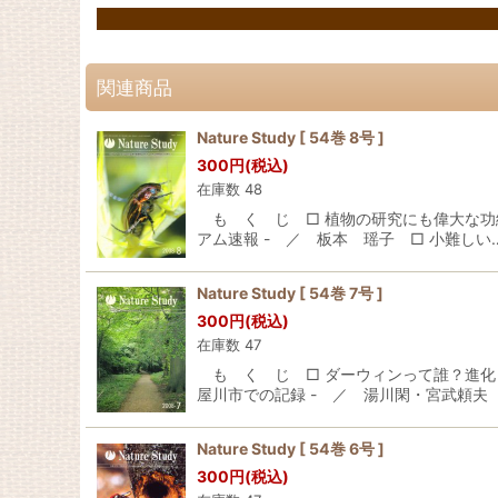
関連商品
Nature Study [ 54巻 8号 ]
300
円
(税込)
在庫数 48
も く じ □ 植物の研究にも偉大な功績
アム速報 - ／ 板本 瑶子 □ 小難しい
Nature Study [ 54巻 7号 ]
300
円
(税込)
在庫数 47
も く じ □ ダーウィンって誰？進化っ
屋川市での記録 - ／ 湯川閑・宮武頼夫
Nature Study [ 54巻 6号 ]
300
円
(税込)