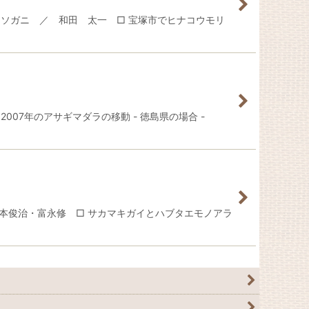
ソガニ ／ 和田 太一 □ 宝塚市でヒナコウモリ
007年のアサギマダラの移動 - 徳島県の場合 -
本俊治・富永修 □ サカマキガイとハブタエモノアラ