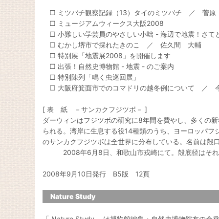
□ ミツバチ観察記録（13）タイのミツバチ ／ 菅原
□ ミュージアムウィークス大阪2008
□ 小難しい学芸員のやさしい小咄 - 海辺で地震！さて
□ むかし堺市で採れたきのこ ／ 佐久間 大輔
□ 特別展「地震展2008」を開催します
□ 出張！自然史博物館 - 地震 - のご案内
□ 特別陳列「鳴く虫巡回展」
□ 大阪府箕面市でのコマドリの越冬例について ／ 
[ 表 紙 －サンカクフジツボ－ ]
ダーウィンはフジツボの研究に8年間を費やし、多くの
られる。湾岸に生息する役14種類のうち、ヨーロッパフ
のサンカクフジツボは全世界に分布している。名前は殻
2008年6月8日、和歌山市戎崎にて。殻底径はそれぞれ
2008年9月10日発行 B5版 12頁
Nature Study
「 Nature Study 」は博物館編集・自然史博物館友の