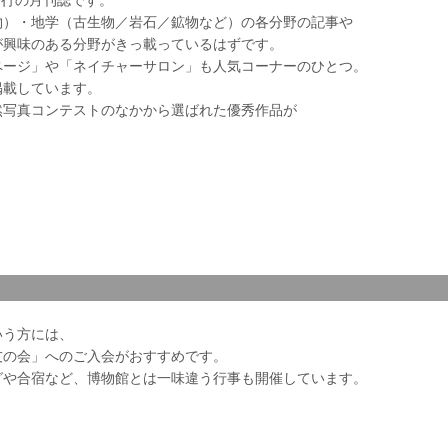
物）・地学（古生物／岩石／鉱物など）の各分野の記事や
が興味のある分野がきっ載っているはずです。
ページ」や「ネイチャーサロン」も人気コーナーのひとつ。
掲載しています。
然写真コンテストのなかから選ばれた優秀作品が
いう方には、
友の会」へのご入会がおすすめです。
グや合宿など、博物館とは一味違う行事も開催しています。