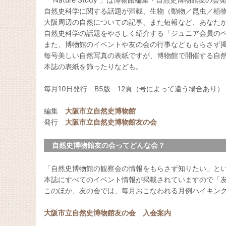
自然史科学に関する話題が満載、生物（動物／昆虫／植
大阪周辺の自然についての記事、また短報など、あなた
自然史科学の話題をやさしく紹介する「ジュニア会員の
また、博物館のイベントや友の会の行事などももらさず
毎号美しい自然写真の表紙ですが、博物館で開催する自
本誌の表紙を飾ったりなども。
毎月10日発行 B5版 12頁（号によって違う場合あり）
編集
大阪市立自然史博物館
発行
大阪市立自然史博物館友の会
自然史博物館友の会ってどんな会？
「自然史博物館の観察会の情報をもらさず知りたい」と
本誌にすべてのイベント情報が掲載されていますので「
このほか、友の会では、毎月おこなわれる月例ハイキン
大阪市立自然史博物館友の会 入会案内