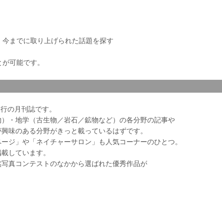
き、今までに取り上げられた話題を探す
とが可能です。
会発行の月刊誌です。
物）・地学（古生物／岩石／鉱物など）の各分野の記事や
が興味のある分野がきっと載っているはずです。
ページ」や「ネイチャーサロン」も人気コーナーのひとつ。
掲載しています。
然写真コンテストのなかから選ばれた優秀作品が