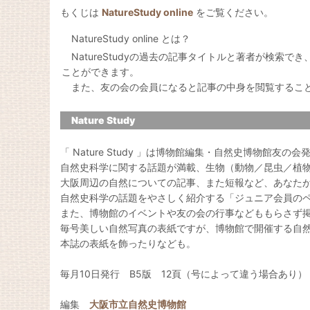
もくじは
NatureStudy online
をご覧ください。
NatureStudy online とは？
NatureStudyの過去の記事タイトルと著者が検索で
ことができます。
また、友の会の会員になると記事の中身を閲覧するこ
Nature Study
「 Nature Study 」は博物館編集・自然史博物館友の
自然史科学に関する話題が満載、生物（動物／昆虫／植
大阪周辺の自然についての記事、また短報など、あなた
自然史科学の話題をやさしく紹介する「ジュニア会員の
また、博物館のイベントや友の会の行事などももらさず
毎号美しい自然写真の表紙ですが、博物館で開催する自
本誌の表紙を飾ったりなども。
毎月10日発行 B5版 12頁（号によって違う場合あり）
編集
大阪市立自然史博物館