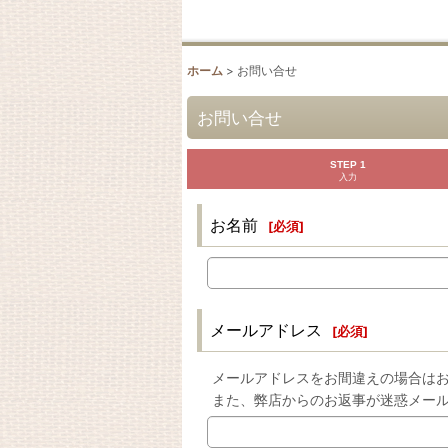
ホーム
>
お問い合せ
お問い合せ
STEP 1
入力
お名前
[
必須
]
メールアドレス
[
必須
]
メールアドレスをお間違えの場合は
また、弊店からのお返事が迷惑メー