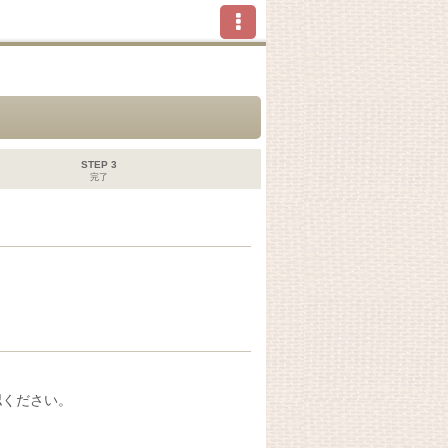
STEP 3
完了
認ください。