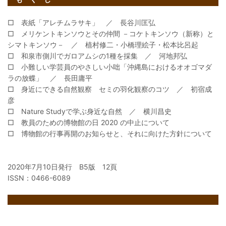
□ 表紙「アレチムラサキ」 ／ 長谷川匡弘
□ メリケントキンソウとその仲間 －コケトキンソウ（新称）と
シマトキンソウ－ ／ 植村修二・小橋理絵子・松本比呂起
□ 和泉市側川でガロアムシの1種を採集 ／ 河地邦弘
□ 小難しい学芸員のやさしい小咄「沖縄島におけるオオゴマダ
ラの放蝶」 ／ 長田庸平
□ 身近にできる自然観察 セミの羽化観察のコツ ／ 初宿成
彦
□ Nature Studyで学ぶ身近な自然 ／ 横川昌史
□ 教員のための博物館の日 2020 の中止について
□ 博物館の行事再開のお知らせと、それに向けた方針について
2020年7月10日発行 B5版 12頁
ISSN：0466-6089