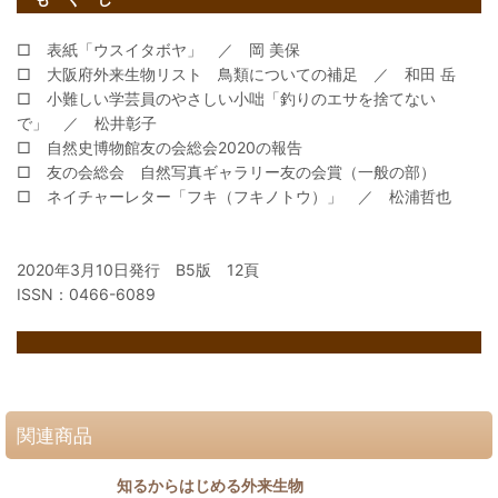
□ 表紙「ウスイタボヤ」 ／ 岡 美保
□ 大阪府外来生物リスト 鳥類についての補足 ／ 和田 岳
□ 小難しい学芸員のやさしい小咄「釣りのエサを捨てない
で」 ／ 松井彰子
□ 自然史博物館友の会総会2020の報告
□ 友の会総会 自然写真ギャラリー友の会賞（一般の部）
□ ネイチャーレター「フキ（フキノトウ）」 ／ 松浦哲也
2020年3月10日発行 B5版 12頁
ISSN：0466-6089
関連商品
知るからはじめる外来生物