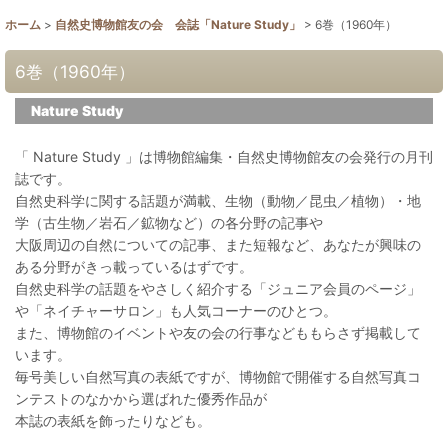
ホーム
>
自然史博物館友の会 会誌「Nature Study」
>
6巻（1960年）
6巻（1960年）
Nature Study
「 Nature Study 」は博物館編集・自然史博物館友の会発行の月刊
誌です。
自然史科学に関する話題が満載、生物（動物／昆虫／植物）・地
学（古生物／岩石／鉱物など）の各分野の記事や
大阪周辺の自然についての記事、また短報など、あなたが興味の
ある分野がきっ載っているはずです。
自然史科学の話題をやさしく紹介する「ジュニア会員のページ」
や「ネイチャーサロン」も人気コーナーのひとつ。
また、博物館のイベントや友の会の行事などももらさず掲載して
います。
毎号美しい自然写真の表紙ですが、博物館で開催する自然写真コ
ンテストのなかから選ばれた優秀作品が
本誌の表紙を飾ったりなども。