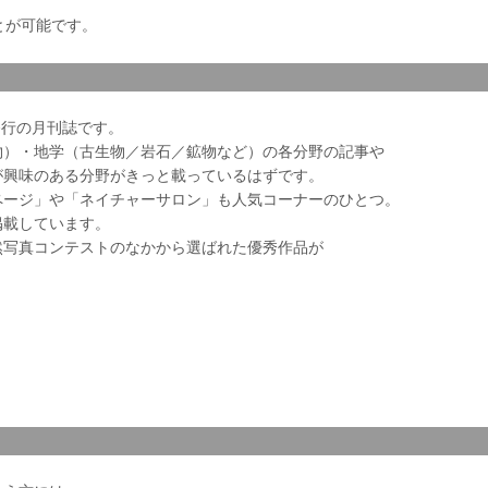
とが可能です。
会発行の月刊誌です。
物）・地学（古生物／岩石／鉱物など）の各分野の記事や
が興味のある分野がきっと載っているはずです。
ページ」や「ネイチャーサロン」も人気コーナーのひとつ。
掲載しています。
然写真コンテストのなかから選ばれた優秀作品が