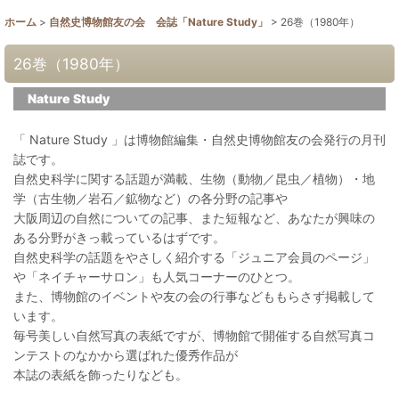
ホーム
>
自然史博物館友の会 会誌「Nature Study」
>
26巻（1980年）
26巻（1980年）
Nature Study
「 Nature Study 」は博物館編集・自然史博物館友の会発行の月刊
誌です。
自然史科学に関する話題が満載、生物（動物／昆虫／植物）・地
学（古生物／岩石／鉱物など）の各分野の記事や
大阪周辺の自然についての記事、また短報など、あなたが興味の
ある分野がきっ載っているはずです。
自然史科学の話題をやさしく紹介する「ジュニア会員のページ」
や「ネイチャーサロン」も人気コーナーのひとつ。
また、博物館のイベントや友の会の行事などももらさず掲載して
います。
毎号美しい自然写真の表紙ですが、博物館で開催する自然写真コ
ンテストのなかから選ばれた優秀作品が
本誌の表紙を飾ったりなども。