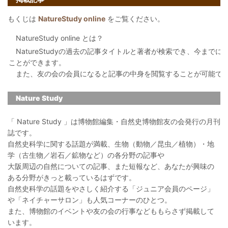
もくじは
NatureStudy online
をご覧ください。
NatureStudy online とは？
NatureStudyの過去の記事タイトルと著者が検索でき、今まで
ことができます。
また、友の会の会員になると記事の中身を閲覧することが可能で
Nature Study
「 Nature Study 」は博物館編集・自然史博物館友の会発行の月刊
誌です。
自然史科学に関する話題が満載、生物（動物／昆虫／植物）・地
学（古生物／岩石／鉱物など）の各分野の記事や
大阪周辺の自然についての記事、また短報など、あなたが興味の
ある分野がきっと載っているはずです。
自然史科学の話題をやさしく紹介する「ジュニア会員のページ」
や「ネイチャーサロン」も人気コーナーのひとつ。
また、博物館のイベントや友の会の行事などももらさず掲載して
います。