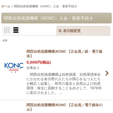
ホーム
>
関西自然保護機構（KONC）入会・更新手続き
関西自然保護機構（KONC）入会・更新手続き
表示順変更
閉じる
4
件
表示数
:
関西自然保護機構/KONC 【正会員／紙・電子媒
体】
並び順
:
5,000
円
(税込)
在庫あり
絞り込む
関西自然保護機構は自然保護、自然環境保全
にかかわる各分野の人たちや関心をもつ人たち
が幅広く結集し、研究の進歩と自然および自然
環境・保全に貢献することをめざして、1978年
に創立されました。 …
関西自然保護機構/KONC 【正会員／電子媒体の
み】