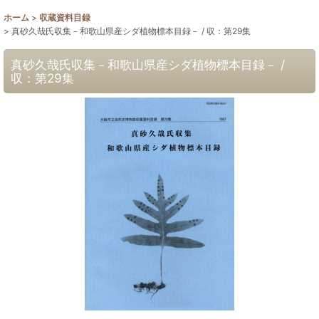
ホーム
>
収蔵資料目録
>
真砂久哉氏収集－和歌山県産シダ植物標本目録－ / 収：第29集
真砂久哉氏収集－和歌山県産シダ植物標本目録－ /
収：第29集