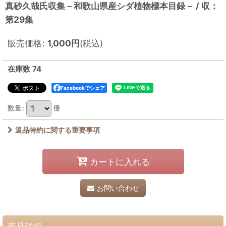
真砂久哉氏収集－和歌山県産シダ植物標本目録－ / 収：
第29集
販売価格
:
1,000
円
(税込)
在庫数 74
Facebookでシェア
数量
:
冊
返品特約に関する重要事項
カートに入れる
お問い合わせ