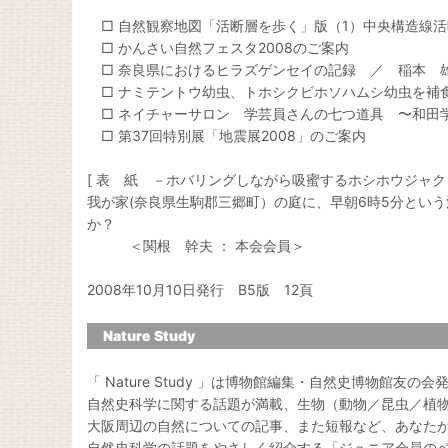
□ 自然観察地図「活断層を歩く」版（1）中央構造線
□ かんさい自然フェスタ2008のご案内
□ 奈良県におけるヒラズゲンセイの記録 ／ 稲本 
□ ナミテントウ幼虫、トホシクビホソハムシ幼虫を補
□ ネイチャーサロン 学芸員さんの七つ道具 〜和田
□ 第37回特別展「地震展2008」のご案内
[ 表 紙 －ホバリングしながら吸蜜するホシホウジャク－
我が家(奈良県生駒郡三郷町）の庭に、早朝6時5分とい
か？
＜関根 幹夫 ： 本会会員＞
2008年10月10日発行 B5版 12頁
Nature Study
「 Nature Study 」は博物館編集・自然史博物館友の
自然史科学に関する話題が満載、生物（動物／昆虫／植
大阪周辺の自然についての記事、また短報など、あなた
自然史科学の話題をやさしく紹介する「ジュニア会員の