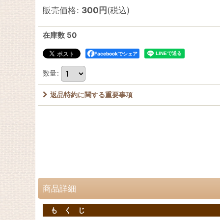
販売価格
:
300
円
(税込)
在庫数 50
Facebookでシェア
数量
:
返品特約に関する重要事項
商品詳細
も く じ