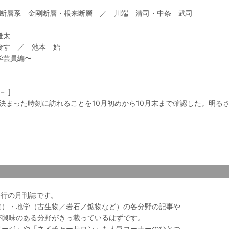
活断層系 金剛断層・根来断層 ／ 川端 清司・中条 武司
雄太
食す ／ 池本 始
学芸員編〜
 ]
う決まった時刻に訪れることを10月初めから10月末まで確認した。明
会発行の月刊誌です。
物）・地学（古生物／岩石／鉱物など）の各分野の記事や
が興味のある分野がきっ載っているはずです。
ページ」や「ネイチャーサロン」も人気コーナーのひとつ。