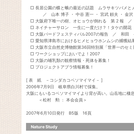
□ 長居公園の蝶と蛾の最近の話題 ムラサキツバメと
／ 山本 博子 ・ 中谷 憲一 ・ 宮武 頼夫 ・ 金沢
□ 大阪府下唯一の樹、オヒョウが倒れる 第 2 報 ／
□ ネイチャーサロン 一生に一度だけ？！タケの開花 
□ 大阪バードフェスティバル2007の報告 ／ 和田 
□ 愛知県津島市におけるヒメヒョウホンムシの捕獲結果
□ 大阪市立自然史博物館第36回特別展「世界一のセミ
□ ワークショップにおいでよ！2007
□ 大阪の哺乳類の観察情報・死体を募集！
□ プロジェクトアブラ情報募集！
[ 表 紙 －コシダカコベソマイマイ－ ]
2006年7月9日 岐阜県白川村で採集。
大阪にもいるコベソマイマイより背が高い。山岳地に棲息
＜松村 勲 ： 本会会員＞
2007年6月10日発行 B5版 16頁
Nature Study