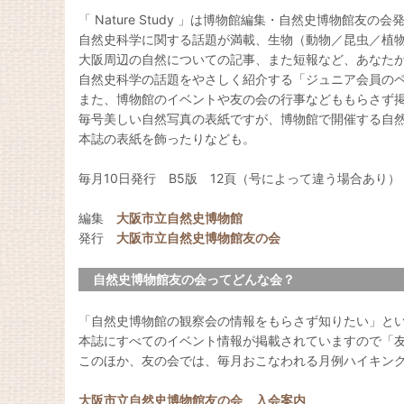
「 Nature Study 」は博物館編集・自然史博物館友の
自然史科学に関する話題が満載、生物（動物／昆虫／植
大阪周辺の自然についての記事、また短報など、あなた
自然史科学の話題をやさしく紹介する「ジュニア会員の
また、博物館のイベントや友の会の行事などももらさず
毎号美しい自然写真の表紙ですが、博物館で開催する自
本誌の表紙を飾ったりなども。
毎月10日発行 B5版 12頁（号によって違う場合あり）
編集
大阪市立自然史博物館
発行
大阪市立自然史博物館友の会
自然史博物館友の会ってどんな会？
「自然史博物館の観察会の情報をもらさず知りたい」と
本誌にすべてのイベント情報が掲載されていますので「
このほか、友の会では、毎月おこなわれる月例ハイキン
大阪市立自然史博物館友の会 入会案内