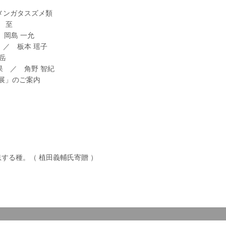
メンガタスズメ類
 至
 岡島 一允
／ 板本 瑶子
岳
 ／ 角野 智紀
展」のご案内
する種。（ 植田義輔氏寄贈 ）