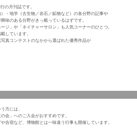
会発行の月刊誌です。
物）・地学（古生物／岩石／鉱物など）の各分野の記事や
が興味のある分野がきっ載っているはずです。
ページ」や「ネイチャーサロン」も人気コーナーのひとつ。
掲載しています。
然写真コンテストのなかから選ばれた優秀作品が
いう方には、
友の会」へのご入会がおすすめです。
グや合宿など、博物館とは一味違う行事も開催しています。