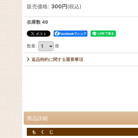
販売価格
:
300
円
(税込)
在庫数 49
Facebookでシェア
数量
:
冊
返品特約に関する重要事項
商品詳細
も く じ