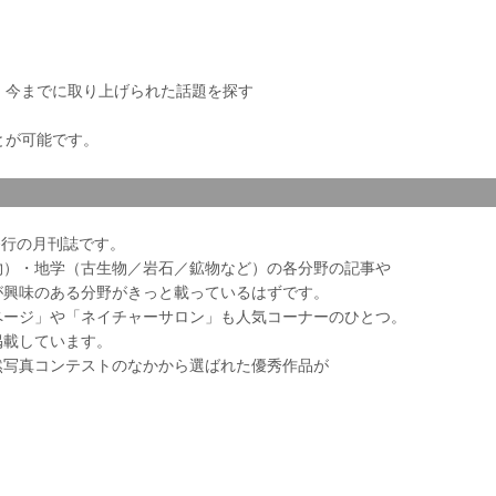
き、今までに取り上げられた話題を探す
とが可能です。
会発行の月刊誌です。
物）・地学（古生物／岩石／鉱物など）の各分野の記事や
が興味のある分野がきっと載っているはずです。
ページ」や「ネイチャーサロン」も人気コーナーのひとつ。
掲載しています。
然写真コンテストのなかから選ばれた優秀作品が