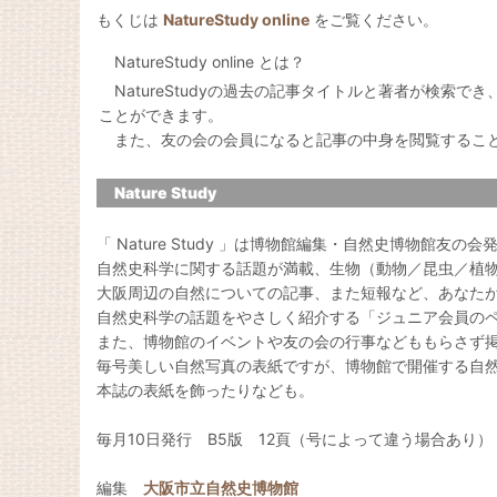
もくじは
NatureStudy online
をご覧ください。
NatureStudy online とは？
NatureStudyの過去の記事タイトルと著者が検索で
ことができます。
また、友の会の会員になると記事の中身を閲覧するこ
Nature Study
「 Nature Study 」は博物館編集・自然史博物館友の
自然史科学に関する話題が満載、生物（動物／昆虫／植
大阪周辺の自然についての記事、また短報など、あなた
自然史科学の話題をやさしく紹介する「ジュニア会員の
また、博物館のイベントや友の会の行事などももらさず
毎号美しい自然写真の表紙ですが、博物館で開催する自
本誌の表紙を飾ったりなども。
毎月10日発行 B5版 12頁（号によって違う場合あり）
編集
大阪市立自然史博物館