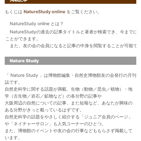
もくじは
NatureStudy online
をご覧ください。
NatureStudy online とは？
NatureStudyの過去の記事タイトルと著者が検索でき、今まで
ことができます。
また、友の会の会員になると記事の中身を閲覧することが可能で
Nature Study
「 Nature Study 」は博物館編集・自然史博物館友の会発行の月刊
誌です。
自然史科学に関する話題が満載、生物（動物／昆虫／植物）・地
学（古生物／岩石／鉱物など）の各分野の記事や
大阪周辺の自然についての記事、また短報など、あなたが興味の
ある分野がきっと載っているはずです。
自然史科学の話題をやさしく紹介する「ジュニア会員のページ」
や「ネイチャーサロン」も人気コーナーのひとつ。
また、博物館のイベントや友の会の行事などももらさず掲載して
います。