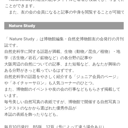
ことができます。
また、友の会の会員になると記事の中身を閲覧することが可能で
Nature Study
「 Nature Study 」は博物館編集・自然史博物館友の会発行の月刊
誌です。
自然史科学に関する話題が満載、生物（動物／昆虫／植物）・地
学（古生物／岩石／鉱物など）の各分野の記事や
大阪周辺の自然についての記事、また短報など、あなたが興味の
ある分野がきっと載っているはずです。
自然史科学の話題をやさしく紹介する「ジュニア会員のページ」
や「ネイチャーサロン」も人気コーナーのひとつ。
また、博物館のイベントや友の会の行事などももらさず掲載して
います。
毎号美しい自然写真の表紙ですが、博物館で開催する自然写真コ
ンテストのなかから選ばれた優秀作品が
本誌の表紙を飾ったりなども。
毎月10日発行 B5版 12頁（号によって違う場合あり）