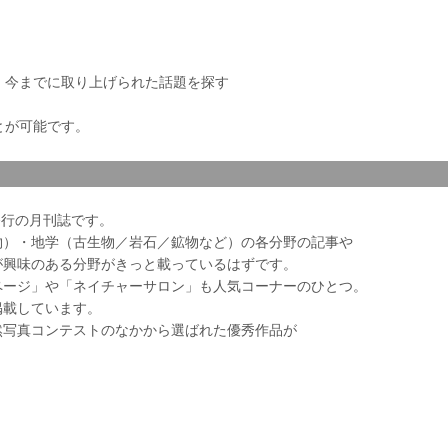
き、今までに取り上げられた話題を探す
とが可能です。
会発行の月刊誌です。
物）・地学（古生物／岩石／鉱物など）の各分野の記事や
が興味のある分野がきっと載っているはずです。
ページ」や「ネイチャーサロン」も人気コーナーのひとつ。
掲載しています。
然写真コンテストのなかから選ばれた優秀作品が