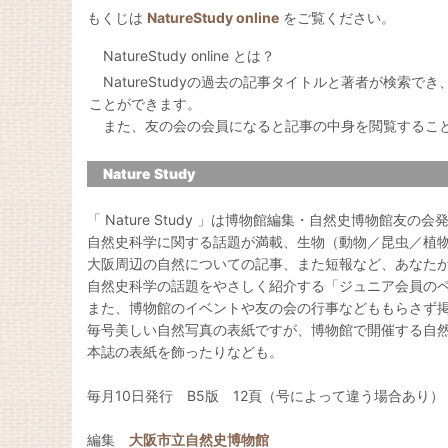
もくじは
NatureStudy online
をご覧ください。
NatureStudy online とは？
NatureStudyの過去の記事タイトルと著者が検索で
ことができます。
また、友の会の会員になると記事の中身を閲覧するこ
Nature Study
「 Nature Study 」は博物館編集・自然史博物館友の
自然史科学に関する話題が満載、生物（動物／昆虫／植
大阪周辺の自然についての記事、また短報など、あなた
自然史科学の話題をやさしく紹介する「ジュニア会員の
また、博物館のイベントや友の会の行事などももらさず
毎号美しい自然写真の表紙ですが、博物館で開催する自
本誌の表紙を飾ったりなども。
毎月10日発行 B5版 12頁（号によって違う場合あり）
編集
大阪市立自然史博物館