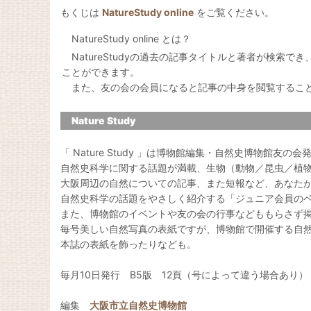
もくじは
NatureStudy online
をご覧ください。
NatureStudy online とは？
NatureStudyの過去の記事タイトルと著者が検索で
ことができます。
また、友の会の会員になると記事の中身を閲覧するこ
Nature Study
「 Nature Study 」は博物館編集・自然史博物館友の
自然史科学に関する話題が満載、生物（動物／昆虫／植
大阪周辺の自然についての記事、また短報など、あなた
自然史科学の話題をやさしく紹介する「ジュニア会員の
また、博物館のイベントや友の会の行事などももらさず
毎号美しい自然写真の表紙ですが、博物館で開催する自
本誌の表紙を飾ったりなども。
毎月10日発行 B5版 12頁（号によって違う場合あり）
編集
大阪市立自然史博物館