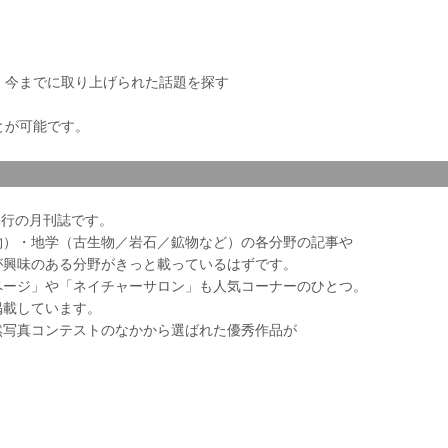
き、今までに取り上げられた話題を探す
とが可能です。
会発行の月刊誌です。
物）・地学（古生物／岩石／鉱物など）の各分野の記事や
が興味のある分野がきっと載っているはずです。
ページ」や「ネイチャーサロン」も人気コーナーのひとつ。
掲載しています。
然写真コンテストのなかから選ばれた優秀作品が