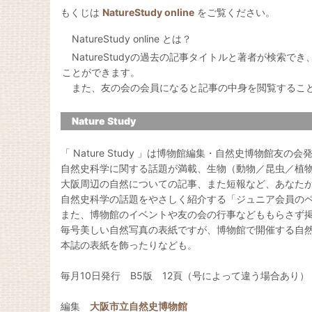
もくじは
NatureStudy online
をご覧ください。
NatureStudy online とは？
NatureStudyの過去の記事タイトルと著者が検索で
ことができます。
また、友の会の会員になると記事の中身を閲覧するこ
Nature Study
「 Nature Study 」は博物館編集・自然史博物館友の
自然史科学に関する話題が満載、生物（動物／昆虫／植
大阪周辺の自然についての記事、また短報など、あなた
自然史科学の話題をやさしく紹介する「ジュニア会員の
また、博物館のイベントや友の会の行事などももらさず
毎号美しい自然写真の表紙ですが、博物館で開催する自
本誌の表紙を飾ったりなども。
毎月10日発行 B5版 12頁（号によって違う場合あり）
編集
大阪市立自然史博物館