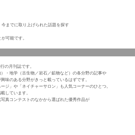
き、今までに取り上げられた話題を探す
とが可能です。
会発行の月刊誌です。
物）・地学（古生物／岩石／鉱物など）の各分野の記事や
が興味のある分野がきっと載っているはずです。
ページ」や「ネイチャーサロン」も人気コーナーのひとつ。
掲載しています。
然写真コンテストのなかから選ばれた優秀作品が