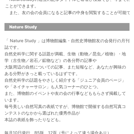
ことができます。
また、友の会の会員になると記事の中身を閲覧することが可能で
Nature Study
「 Nature Study 」は博物館編集・自然史博物館友の会発行の月刊
誌です。
自然史科学に関する話題が満載、生物（動物／昆虫／植物）・地
学（古生物／岩石／鉱物など）の各分野の記事や
大阪周辺の自然についての記事、また短報など、あなたが興味の
ある分野がきっと載っているはずです。
自然史科学の話題をやさしく紹介する「ジュニア会員のページ」
や「ネイチャーサロン」も人気コーナーのひとつ。
また、博物館のイベントや友の会の行事などももらさず掲載して
います。
毎号美しい自然写真の表紙ですが、博物館で開催する自然写真コ
ンテストのなかから選ばれた優秀作品が
本誌の表紙を飾ったりなども。
毎月10日発行 B5版 12頁（号によって違う場合あり）