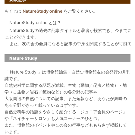
もくじは
NatureStudy online
をご覧ください。
NatureStudy online とは？
NatureStudyの過去の記事タイトルと著者が検索でき、今まで
ことができます。
また、友の会の会員になると記事の中身を閲覧することが可能で
Nature Study
「 Nature Study 」は博物館編集・自然史博物館友の会発行の月刊
誌です。
自然史科学に関する話題が満載、生物（動物／昆虫／植物）・地
学（古生物／岩石／鉱物など）の各分野の記事や
大阪周辺の自然についての記事、また短報など、あなたが興味の
ある分野がきっと載っているはずです。
自然史科学の話題をやさしく紹介する「ジュニア会員のページ」
や「ネイチャーサロン」も人気コーナーのひとつ。
また、博物館のイベントや友の会の行事などももらさず掲載して
います。