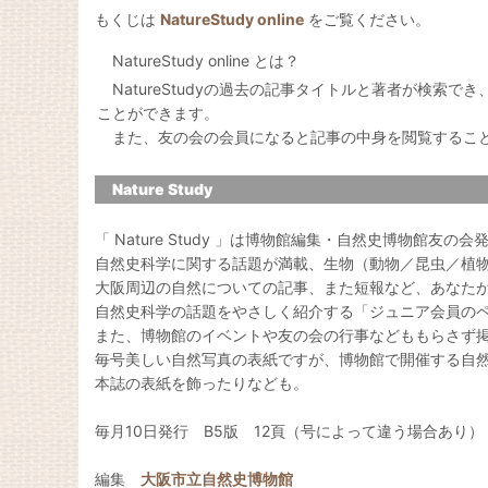
もくじは
NatureStudy online
をご覧ください。
NatureStudy online とは？
NatureStudyの過去の記事タイトルと著者が検索で
ことができます。
また、友の会の会員になると記事の中身を閲覧するこ
Nature Study
「 Nature Study 」は博物館編集・自然史博物館友の
自然史科学に関する話題が満載、生物（動物／昆虫／植
大阪周辺の自然についての記事、また短報など、あなた
自然史科学の話題をやさしく紹介する「ジュニア会員の
また、博物館のイベントや友の会の行事などももらさず
毎号美しい自然写真の表紙ですが、博物館で開催する自
本誌の表紙を飾ったりなども。
毎月10日発行 B5版 12頁（号によって違う場合あり）
編集
大阪市立自然史博物館