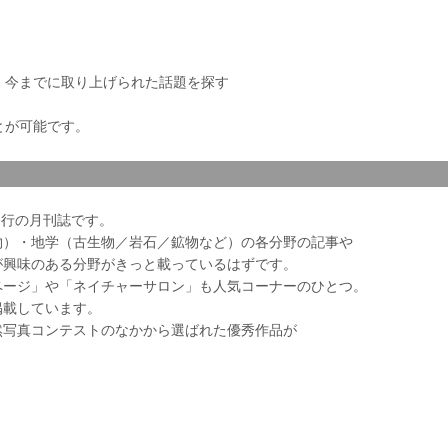
き、今までに取り上げられた話題を探す
とが可能です。
会発行の月刊誌です。
物）・地学（古生物／岩石／鉱物など）の各分野の記事や
が興味のある分野がきっと載っているはずです。
ページ」や「ネイチャーサロン」も人気コーナーのひとつ。
掲載しています。
然写真コンテストのなかから選ばれた優秀作品が