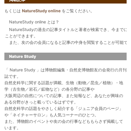
もくじは
NatureStudy online
をご覧ください。
NatureStudy online とは？
NatureStudyの過去の記事タイトルと著者が検索でき、今まで
ことができます。
また、友の会の会員になると記事の中身を閲覧することが可能で
Nature Study
「 Nature Study 」は博物館編集・自然史博物館友の会発行の月刊
誌です。
自然史科学に関する話題が満載、生物（動物／昆虫／植物）・地
学（古生物／岩石／鉱物など）の各分野の記事や
大阪周辺の自然についての記事、また短報など、あなたが興味の
ある分野がきっと載っているはずです。
自然史科学の話題をやさしく紹介する「ジュニア会員のページ」
や「ネイチャーサロン」も人気コーナーのひとつ。
また、博物館のイベントや友の会の行事などももらさず掲載して
います。