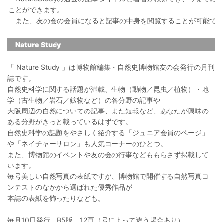
ことができます。
また、友の会の会員になると記事の中身を閲覧することが可能で
Nature Study
「 Nature Study 」は博物館編集・自然史博物館友の会発行の月刊
誌です。
自然史科学に関する話題が満載、生物（動物／昆虫／植物）・地
学（古生物／岩石／鉱物など）の各分野の記事や
大阪周辺の自然についての記事、また短報など、あなたが興味の
ある分野がきっと載っているはずです。
自然史科学の話題をやさしく紹介する「ジュニア会員のページ」
や「ネイチャーサロン」も人気コーナーのひとつ。
また、博物館のイベントや友の会の行事などももらさず掲載して
います。
毎号美しい自然写真の表紙ですが、博物館で開催する自然写真コ
ンテストのなかから選ばれた優秀作品が
本誌の表紙を飾ったりなども。
毎月10日発行 B5版 12頁（号によって違う場合あり）