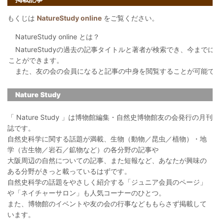
もくじは
NatureStudy online
をご覧ください。
NatureStudy online とは？
NatureStudyの過去の記事タイトルと著者が検索でき、今まで
ことができます。
また、友の会の会員になると記事の中身を閲覧することが可能で
Nature Study
「 Nature Study 」は博物館編集・自然史博物館友の会発行の月刊
誌です。
自然史科学に関する話題が満載、生物（動物／昆虫／植物）・地
学（古生物／岩石／鉱物など）の各分野の記事や
大阪周辺の自然についての記事、また短報など、あなたが興味の
ある分野がきっと載っているはずです。
自然史科学の話題をやさしく紹介する「ジュニア会員のページ」
や「ネイチャーサロン」も人気コーナーのひとつ。
また、博物館のイベントや友の会の行事などももらさず掲載して
います。