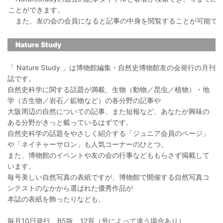
ことができます。
また、友の会の会員になると記事の中身を閲覧することが可能で
Nature Study
「 Nature Study 」は博物館編集・自然史博物館友の会発行の月刊
誌です。
自然史科学に関する話題が満載、生物（動物／昆虫／植物）・地
学（古生物／岩石／鉱物など）の各分野の記事や
大阪周辺の自然についての記事、また短報など、あなたが興味の
ある分野がきっと載っているはずです。
自然史科学の話題をやさしく紹介する「ジュニア会員のページ」
や「ネイチャーサロン」も人気コーナーのひとつ。
また、博物館のイベントや友の会の行事などももらさず掲載して
います。
毎号美しい自然写真の表紙ですが、博物館で開催する自然写真コ
ンテストのなかから選ばれた優秀作品が
本誌の表紙を飾ったりなども。
毎月10日発行 B5版 12頁（号によって違う場合あり）