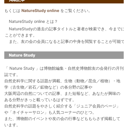
もくじは
NatureStudy online
をご覧ください。
NatureStudy online とは？
NatureStudyの過去の記事タイトルと著者が検索でき、今まで
ことができます。
また、友の会の会員になると記事の中身を閲覧することが可能で
Nature Study
「 Nature Study 」は博物館編集・自然史博物館友の会発行の月刊
誌です。
自然史科学に関する話題が満載、生物（動物／昆虫／植物）・地
学（古生物／岩石／鉱物など）の各分野の記事や
大阪周辺の自然についての記事、また短報など、あなたが興味の
ある分野がきっと載っているはずです。
自然史科学の話題をやさしく紹介する「ジュニア会員のページ」
や「ネイチャーサロン」も人気コーナーのひとつ。
また、博物館のイベントや友の会の行事などももらさず掲載して
います。