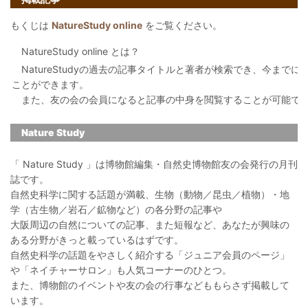
もくじは
NatureStudy online
をご覧ください。
NatureStudy online とは？
NatureStudyの過去の記事タイトルと著者が検索でき、今まで
ことができます。
また、友の会の会員になると記事の中身を閲覧することが可能で
Nature Study
「 Nature Study 」は博物館編集・自然史博物館友の会発行の月刊
誌です。
自然史科学に関する話題が満載、生物（動物／昆虫／植物）・地
学（古生物／岩石／鉱物など）の各分野の記事や
大阪周辺の自然についての記事、また短報など、あなたが興味の
ある分野がきっと載っているはずです。
自然史科学の話題をやさしく紹介する「ジュニア会員のページ」
や「ネイチャーサロン」も人気コーナーのひとつ。
また、博物館のイベントや友の会の行事などももらさず掲載して
います。