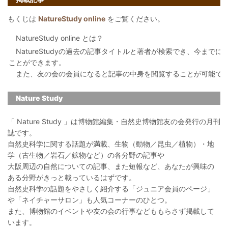
もくじは
NatureStudy online
をご覧ください。
NatureStudy online とは？
NatureStudyの過去の記事タイトルと著者が検索でき、今まで
ことができます。
また、友の会の会員になると記事の中身を閲覧することが可能で
Nature Study
「 Nature Study 」は博物館編集・自然史博物館友の会発行の月刊
誌です。
自然史科学に関する話題が満載、生物（動物／昆虫／植物）・地
学（古生物／岩石／鉱物など）の各分野の記事や
大阪周辺の自然についての記事、また短報など、あなたが興味の
ある分野がきっと載っているはずです。
自然史科学の話題をやさしく紹介する「ジュニア会員のページ」
や「ネイチャーサロン」も人気コーナーのひとつ。
また、博物館のイベントや友の会の行事などももらさず掲載して
います。