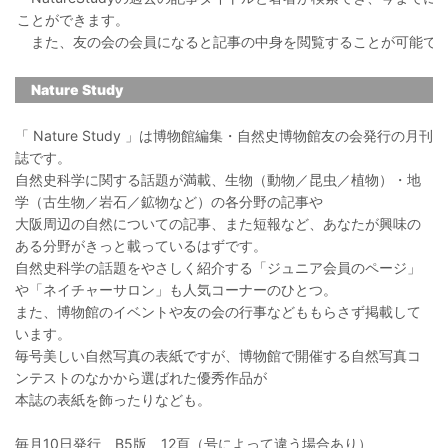
ことができます。
また、友の会の会員になると記事の中身を閲覧することが可能で
Nature Study
「 Nature Study 」は博物館編集・自然史博物館友の会発行の月刊
誌です。
自然史科学に関する話題が満載、生物（動物／昆虫／植物）・地
学（古生物／岩石／鉱物など）の各分野の記事や
大阪周辺の自然についての記事、また短報など、あなたが興味の
ある分野がきっと載っているはずです。
自然史科学の話題をやさしく紹介する「ジュニア会員のページ」
や「ネイチャーサロン」も人気コーナーのひとつ。
また、博物館のイベントや友の会の行事などももらさず掲載して
います。
毎号美しい自然写真の表紙ですが、博物館で開催する自然写真コ
ンテストのなかから選ばれた優秀作品が
本誌の表紙を飾ったりなども。
毎月10日発行 B5版 12頁（号によって違う場合あり）