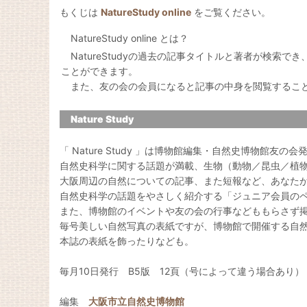
もくじは
NatureStudy online
をご覧ください。
NatureStudy online とは？
NatureStudyの過去の記事タイトルと著者が検索で
ことができます。
また、友の会の会員になると記事の中身を閲覧するこ
Nature Study
「 Nature Study 」は博物館編集・自然史博物館友の
自然史科学に関する話題が満載、生物（動物／昆虫／植
大阪周辺の自然についての記事、また短報など、あなた
自然史科学の話題をやさしく紹介する「ジュニア会員の
また、博物館のイベントや友の会の行事などももらさず
毎号美しい自然写真の表紙ですが、博物館で開催する自
本誌の表紙を飾ったりなども。
毎月10日発行 B5版 12頁（号によって違う場合あり）
編集
大阪市立自然史博物館