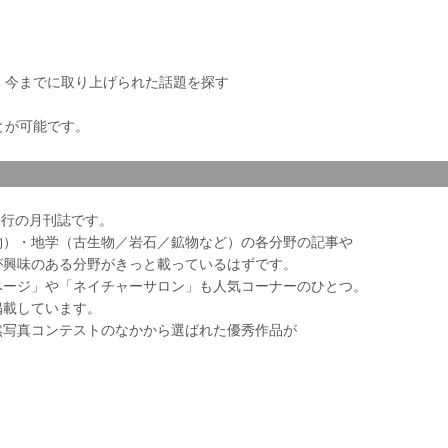
き、今までに取り上げられた話題を探す
とが可能です。
会発行の月刊誌です。
物）・地学（古生物／岩石／鉱物など）の各分野の記事や
が興味のある分野がきっと載っているはずです。
ページ」や「ネイチャーサロン」も人気コーナーのひとつ。
掲載しています。
然写真コンテストのなかから選ばれた優秀作品が