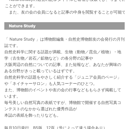
ことができます。
また、友の会の会員になると記事の中身を閲覧することが可能で
Nature Study
「 Nature Study 」は博物館編集・自然史博物館友の会発行の月刊
誌です。
自然史科学に関する話題が満載、生物（動物／昆虫／植物）・地
学（古生物／岩石／鉱物など）の各分野の記事や
大阪周辺の自然についての記事、また短報など、あなたが興味の
ある分野がきっと載っているはずです。
自然史科学の話題をやさしく紹介する「ジュニア会員のページ」
や「ネイチャーサロン」も人気コーナーのひとつ。
また、博物館のイベントや友の会の行事などももらさず掲載して
います。
毎号美しい自然写真の表紙ですが、博物館で開催する自然写真コ
ンテストのなかから選ばれた優秀作品が
本誌の表紙を飾ったりなども。
毎月10日発行 B5版 12頁（号によって違う場合あり）