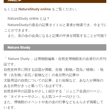
もくじは
NatureStudy online
をご覧ください。
NatureStudy online とは？
NatureStudyの過去の記事タイトルと著者が検索でき、今まで
ことができます。
また、友の会の会員になると記事の中身を閲覧することが可能で
Nature Study
「 Nature Study 」は博物館編集・自然史博物館友の会発行の月刊
誌です。
自然史科学に関する話題が満載、生物（動物／昆虫／植物）・地
学（古生物／岩石／鉱物など）の各分野の記事や
大阪周辺の自然についての記事、また短報など、あなたが興味の
ある分野がきっと載っているはずです。
自然史科学の話題をやさしく紹介する「ジュニア会員のページ」
や「ネイチャーサロン」も人気コーナーのひとつ。
また、博物館のイベントや友の会の行事などももらさず掲載して
います。