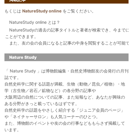
もくじは
NatureStudy online
をご覧ください。
NatureStudy online とは？
NatureStudyの過去の記事タイトルと著者が検索でき、今まで
ことができます。
また、友の会の会員になると記事の中身を閲覧することが可能で
Nature Study
「 Nature Study 」は博物館編集・自然史博物館友の会発行の月刊
誌です。
自然史科学に関する話題が満載、生物（動物／昆虫／植物）・地
学（古生物／岩石／鉱物など）の各分野の記事や
大阪周辺の自然についての記事、また短報など、あなたが興味の
ある分野がきっと載っているはずです。
自然史科学の話題をやさしく紹介する「ジュニア会員のページ」
や「ネイチャーサロン」も人気コーナーのひとつ。
また、博物館のイベントや友の会の行事などももらさず掲載して
います。