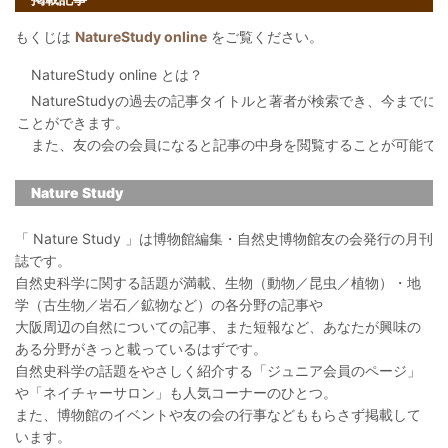
もくじは
NatureStudy online
をご覧ください。
NatureStudy online とは？
NatureStudyの過去の記事タイトルと著者が検索でき、今まで
ことができます。
また、友の会の会員になると記事の中身を閲覧することが可能で
Nature Study
「 Nature Study 」は博物館編集・自然史博物館友の会発行の月刊
誌です。
自然史科学に関する話題が満載、生物（動物／昆虫／植物）・地
学（古生物／岩石／鉱物など）の各分野の記事や
大阪周辺の自然についての記事、また短報など、あなたが興味の
ある分野がきっと載っているはずです。
自然史科学の話題をやさしく紹介する「ジュニア会員のページ」
や「ネイチャーサロン」も人気コーナーのひとつ。
また、博物館のイベントや友の会の行事などももらさず掲載して
います。