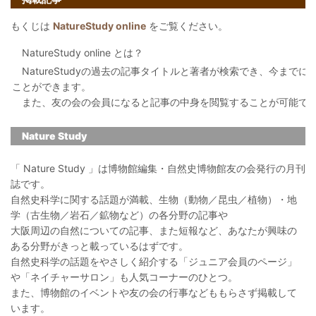
もくじは
NatureStudy online
をご覧ください。
NatureStudy online とは？
NatureStudyの過去の記事タイトルと著者が検索でき、今まで
ことができます。
また、友の会の会員になると記事の中身を閲覧することが可能で
Nature Study
「 Nature Study 」は博物館編集・自然史博物館友の会発行の月刊
誌です。
自然史科学に関する話題が満載、生物（動物／昆虫／植物）・地
学（古生物／岩石／鉱物など）の各分野の記事や
大阪周辺の自然についての記事、また短報など、あなたが興味の
ある分野がきっと載っているはずです。
自然史科学の話題をやさしく紹介する「ジュニア会員のページ」
や「ネイチャーサロン」も人気コーナーのひとつ。
また、博物館のイベントや友の会の行事などももらさず掲載して
います。