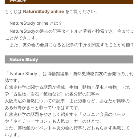
もくじは
NatureStudy online
をご覧ください。
NatureStudy online とは？
NatureStudyの過去の記事タイトルと著者が検索でき、今まで
ことができます。
また、友の会の会員になると記事の中身を閲覧することが可能で
Nature Study
「 Nature Study 」は博物館編集・自然史博物館友の会発行の月刊
誌です。
自然史科学に関する話題が満載、生物（動物／昆虫／植物）・地
学（古生物／岩石／鉱物など）の各分野の記事や
大阪周辺の自然についての記事、また短報など、あなたが興味の
ある分野がきっと載っているはずです。
自然史科学の話題をやさしく紹介する「ジュニア会員のページ」
や「ネイチャーサロン」も人気コーナーのひとつ。
また、博物館のイベントや友の会の行事などももらさず掲載して
います。