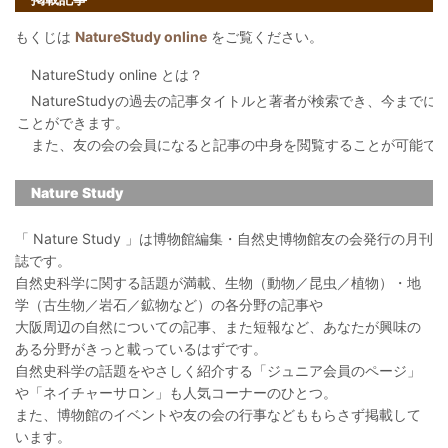
もくじは
NatureStudy online
をご覧ください。
NatureStudy online とは？
NatureStudyの過去の記事タイトルと著者が検索でき、今まで
ことができます。
また、友の会の会員になると記事の中身を閲覧することが可能で
Nature Study
「 Nature Study 」は博物館編集・自然史博物館友の会発行の月刊
誌です。
自然史科学に関する話題が満載、生物（動物／昆虫／植物）・地
学（古生物／岩石／鉱物など）の各分野の記事や
大阪周辺の自然についての記事、また短報など、あなたが興味の
ある分野がきっと載っているはずです。
自然史科学の話題をやさしく紹介する「ジュニア会員のページ」
や「ネイチャーサロン」も人気コーナーのひとつ。
また、博物館のイベントや友の会の行事などももらさず掲載して
います。