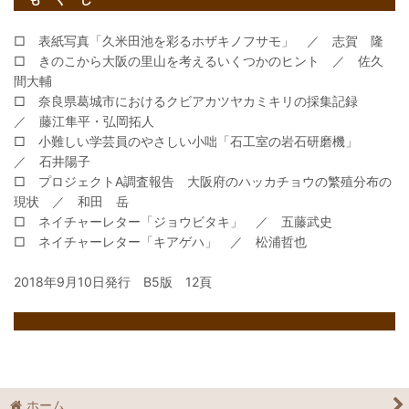
□ 表紙写真「久米田池を彩るホザキノフサモ」 ／ 志賀 隆
□ きのこから大阪の里山を考えるいくつかのヒント ／ 佐久
間大輔
□ 奈良県葛城市におけるクビアカツヤカミキリの採集記録
／ 藤江隼平・弘岡拓人
□ 小難しい学芸員のやさしい小咄「石工室の岩石研磨機」
／ 石井陽子
□ プロジェクトA調査報告 大阪府のハッカチョウの繁殖分布の
現状 ／ 和田 岳
□ ネイチャーレター「ジョウビタキ」 ／ 五藤武史
□ ネイチャーレター「キアゲハ」 ／ 松浦哲也
2018年9月10日発行 B5版 12頁
ホーム