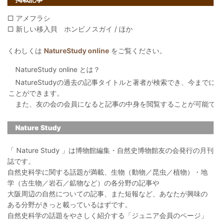
□ アメフラシ
□ 新しい移入貝 ホンビノスガイ / ほか
くわしくは
NatureStudy online
をご覧ください。
NatureStudy online とは？
NatureStudyの過去の記事タイトルと著者が検索でき、今まで
ことができます。
また、友の会の会員になると記事の中身を閲覧することが可能で
Nature Study
「 Nature Study 」は博物館編集・自然史博物館友の会発行の月刊
誌です。
自然史科学に関する話題が満載、生物（動物／昆虫／植物）・地
学（古生物／岩石／鉱物など）の各分野の記事や
大阪周辺の自然についての記事、また短報など、あなたが興味の
ある分野がきっと載っているはずです。
自然史科学の話題をやさしく紹介する「ジュニア会員のページ」