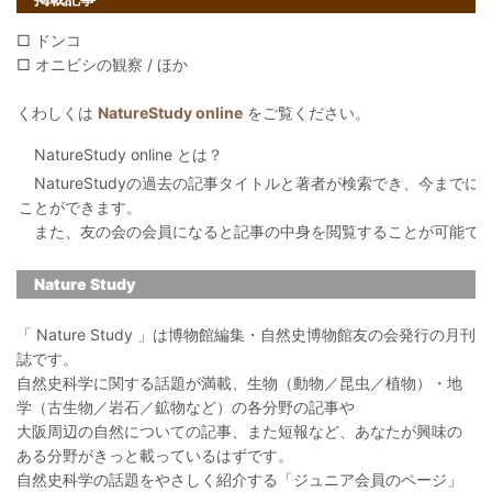
□ ドンコ
□ オニビシの観察 / ほか
くわしくは
NatureStudy online
をご覧ください。
NatureStudy online とは？
NatureStudyの過去の記事タイトルと著者が検索でき、今まで
ことができます。
また、友の会の会員になると記事の中身を閲覧することが可能で
Nature Study
「 Nature Study 」は博物館編集・自然史博物館友の会発行の月刊
誌です。
自然史科学に関する話題が満載、生物（動物／昆虫／植物）・地
学（古生物／岩石／鉱物など）の各分野の記事や
大阪周辺の自然についての記事、また短報など、あなたが興味の
ある分野がきっと載っているはずです。
自然史科学の話題をやさしく紹介する「ジュニア会員のページ」